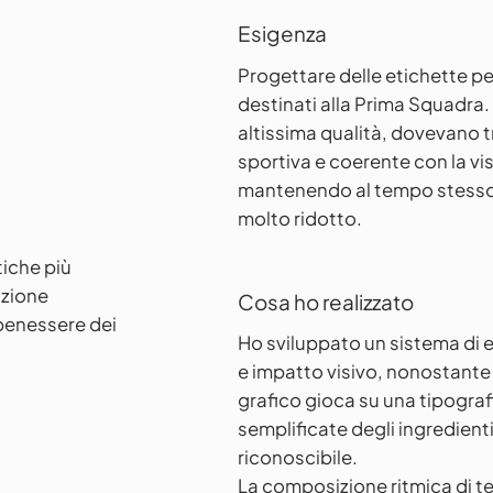
Esigenza
Progettare delle etichette pe
destinati alla Prima Squadra. I
altissima qualità, dovevano
sportiva e coerente con la vi
mantenendo al tempo stesso c
molto ridotto.
tiche più
nzione
Cosa ho realizzato
 benessere dei
Ho sviluppato un sistema di e
e impatto visivo, nonostante
grafico gioca su una tipografi
semplificate degli ingredie
riconoscibile.
La composizione ritmica di te