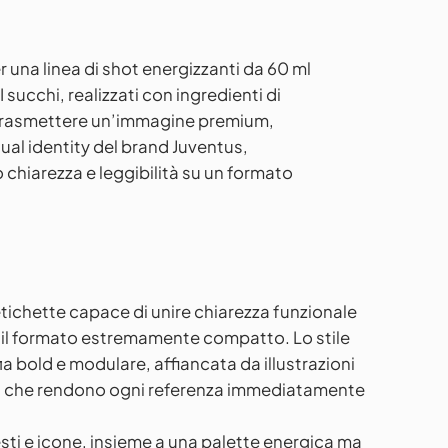
r una linea di shot energizzanti da 60 ml
 succhi, realizzati con ingredienti di
 trasmettere un’immagine premium,
sual identity del brand Juventus,
hiarezza e leggibilità su un formato
tichette capace di unire chiarezza funzionale
 il formato estremamente compatto. Lo stile
a bold e modulare, affiancata da illustrazioni
nti che rendono ogni referenza immediatamente
sti e icone, insieme a una palette energica ma