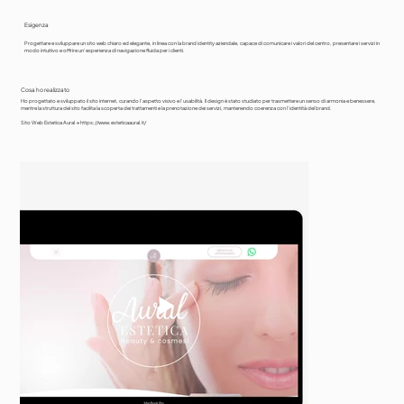
Esigenza
Progettare e sviluppare un sito web chiaro ed elegante, in linea con la brand identity aziendale, capace di comunicare i valori del centro, presentare i servizi in
modo intuitivo e offrire un’esperienza di navigazione fluida per i clienti.
Cosa ho realizzato
Ho progettato e sviluppato il sito internet, curando l’aspetto visivo e l’usabilità. Il design è stato studiato per trasmettere un senso di armonia e benessere,
mentre la struttura del sito facilita la scoperta dei trattamenti e la prenotazione dei servizi, mantenendo coerenza con l’identità del brand.
Sito Web Estetica Aural →
https://www.esteticaaural.it/